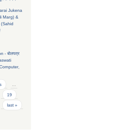
marai Jukena
li Marg) &
 (Sahid
!
 - बाेलपत्र
raswati
 Computer,
s
…
19
last »