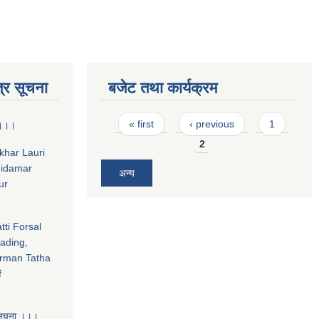
्र सूचना
बजेट तथा कार्यक्रम
Pages
« first
‹ previous
1
ा ।।।
2
hkhar Lauri
midamar
अन्य
ur
tti Forsal
ading,
rman Tatha
f
 सूचना ।।।