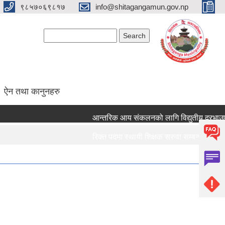
९८५७०६९८१७
info@shitagangamun.gov.np
Search form
Search
ऐन तथा कानुनहरु
आन्तरिक आय संकलनको लागि विद्युतीय दरभाउपत्र 
रिक्त पदमा स्थायी शिक्षक सरुवा सम्बन्धमा ।।।
रिक्त पदमा स्थायी शिक्षक सरुवा सम्बन्धमा ।।।