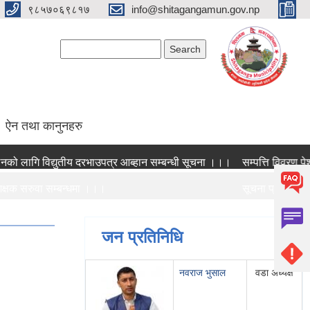
९८५७०६९८१७
info@shitagangamun.gov.np
Search form
Search
ऐन तथा कानुनहरु
गि विद्युतीय दरभाउपत्र आब्हान सम्बन्धी सूचना ।।।
सम्पत्ति विवरण पेश गर्
षक सरुवा सम्बन्धमा ।।।
सूचना प्रकाशन गरिए
षक सरुवा सम्बन्धमा ।।।
सामाजिक सुरक्षा भत्
जन प्रतिनिधि
नवराज भुसाल
वडा अध्यक्ष