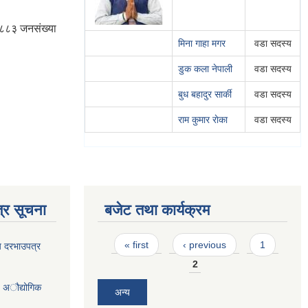
 २८८३ जनसंख्या
मिना गाहा मगर
वडा सदस्य
डुक कला नेपाली
वडा सदस्य
बुध बहादुर सार्की
वडा सदस्य
राम कुमार राेका
वडा सदस्य
्र सूचना
बजेट तथा कार्यक्रम
Pages
« first
‹ previous
1
य दरभाउपत्र
2
- अौद्योगिक
अन्य