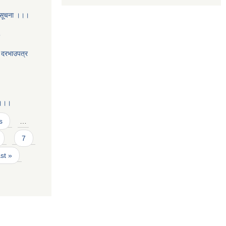
 सूचना ।।।
5
य दरभाउपत्र
 ।।।
s
…
7
ast »