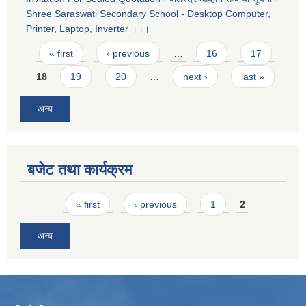
Shree Saraswati Secondary School - Desktop Computer,
Printer, Laptop, Inverter ।।।
Pages
« first
‹ previous
…
16
17
18
19
20
…
next ›
last »
अन्य
बजेट तथा कार्यक्रम
Pages
« first
‹ previous
1
2
अन्य