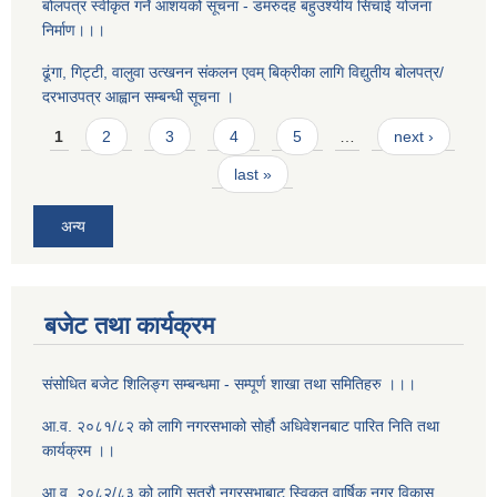
बोलपत्र स्वीकृत गर्ने आशयको सूचना - डमरुदह बहुउश्यीय सिंचाई योजना
निर्माण।।।
ढूंगा, गिट्टी, वालुवा उत्खनन संकलन एवम् बिक्रीका लागि विद्युतीय बोलपत्र/
दरभाउपत्र आह्वान सम्बन्धी सूचना ।
Pages
1
2
3
4
5
…
next ›
last »
अन्य
बजेट तथा कार्यक्रम
संसोधित बजेट शिलिङ्ग सम्बन्धमा - सम्पूर्ण शाखा तथा समितिहरु ।।।
आ.व. २०८१/८२ को लागि नगरसभाको सोर्हौ अधिवेशनबाट पारित निति तथा
कार्यक्रम ।।
आ.व. २०८२/८३ को लागि सत्रौ नगरसभाबाट स्विकृत वार्षिक नगर विकास