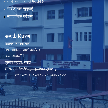
चौमासिक प्रगति प्रतिवेदन
सार्वजनिक सुनुवाई
सार्वजनिक परीक्षण
सम्पर्क विवरण
शितगंगा नगरपालिका
नगर कार्यपालीकाकाे कार्यालय
ठाडा, अर्घाखाँची
लुम्बिनी प्रदेश, नेपाल
इमेल:
info@shitagangamun.gov.np
फोन नंम्बर: ९८५७०६९८१५ / ९८५७०६९८२२