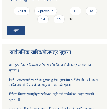
Pages
« first
‹ previous
…
12
13
14
15
16
अन्य
सार्वजनिक खरिद/बोलपत्र सूचना
हार्इटप जिप र पिकअप खरिद सम्बन्धि सिलबन्दी बाेलपत्र अाब्हानकाे
सूचना ।
मितिः २०७५/०४/२१ गतेकाे वुटवल टुडेमा प्रकाशित हार्डटिप जिप र पिकअप
खरिद सम्बन्धी सिलबन्दी बाेलपत्र अाव्हानकाे सूचना ।
विभिन्न निर्माण सामाग्रीहरु खरिद/अापूर्ति गर्ने कार्यकाे अाव्हान सम्बन्धी
सूचना !!!
जस्ता पाता, बिद्युतिय पाेल, तार जालि अापूर्ति गर्ने कार्य सम्बन्धि बाेलपत्र