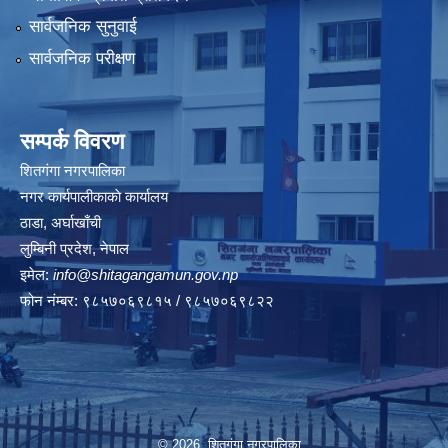
सार्वजनिक सुनुवाई
सार्वजनिक परीक्षण
सम्पर्क विवरण
शितगंगा नगरपालिका
नगर कार्यपालीकाकाे कार्यालय
ठाडा, अर्घाखाँची
लुम्बिनी प्रदेश, नेपाल
इमेल:
info@shitagangamun.gov.np
फोन नंम्बर: ९८५७०६९८१५ / ९८५७०६९८२२
© 2026 शितगंगा नगरपालिका