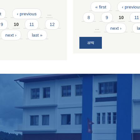
Pages
« first
‹ previou
t
‹ previous
…
8
9
10
11
9
10
11
12
…
next ›
l
next ›
last »
अन्य