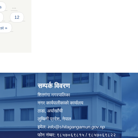
s
…
12
ast »
सम्पर्क विवरण
शितगंगा नगरपालिका
नगर कार्यपालीकाकाे कार्यालय
ठाडा, अर्घाखाँची
लुम्बिनी प्रदेश, नेपाल
इमेल:
info@shitagangamun.gov.np
फोन नंम्बर: ९८५७०६९८१५ / ९८५७०६९८२२