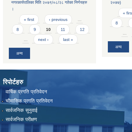
नगरकार्यपालिका मिति २०७९/०८/२८ गतेका निर्णयहरु
२०७७)
।
Pages
« firs
Pages
« first
‹ previous
…
8
8
9
10
11
12
…
…
next ›
last »
अन्य
अन्य
रिपोर्टहरु
वार्षिक प्रगति प्रतिवेदन
चौमासिक प्रगति प्रतिवेदन
सार्वजनिक सुनुवाई
सार्वजनिक परीक्षण