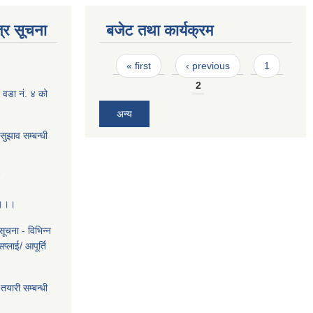
्र सूचना
बजेट तथा कार्यक्रम
Pages
« first
‹ previous
1
2
 वडा न‌ं. ४ को
अन्य
ुझाव सम्बन्धी
7
 ।।।
ूचना - विभिन्न
्लाई/ आपूर्ति
यारी सम्बन्धी