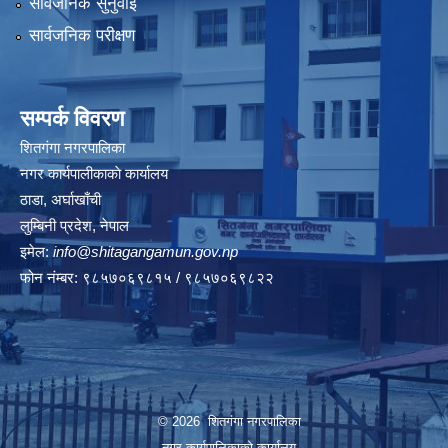
सार्वजनिक सुनुवाई
सार्वजनिक परीक्षण
सम्पर्क विवरण
शितगंगा नगरपालिका
नगर कार्यपालीकाकाे कार्यालय
ठाडा, अर्घाखाँची
लुम्बिनी प्रदेश, नेपाल
इमेल:
info@shitagangamun.gov.np
फोन नंम्बर: ९८५७०६९८१५ / ९८५७०६९८२२
© 2026 शितगंगा नगरपालिका
नगर कार्यपालिकाकाे कार्यालय