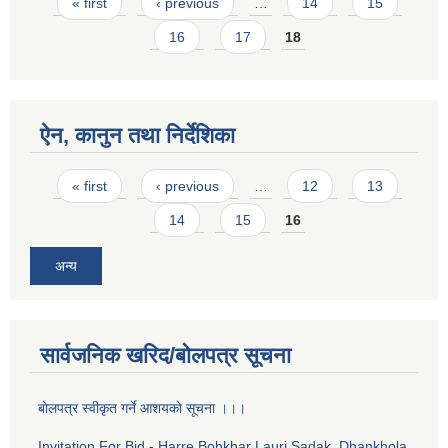
Pages
« first
‹ previous
…
14
15
16
17
18
ऐन, कानुन तथा निर्देशिका
Pages
« first
‹ previous
…
12
13
14
15
16
अन्य
सार्वजनिक खरिद/बोलपत्र सूचना
बाेलपत्र स्वीकृत गर्ने आशयकाे सूचना ।।।
Invitation For Bid - Harre Bohkhar Lauri Sadak, Dhankhola