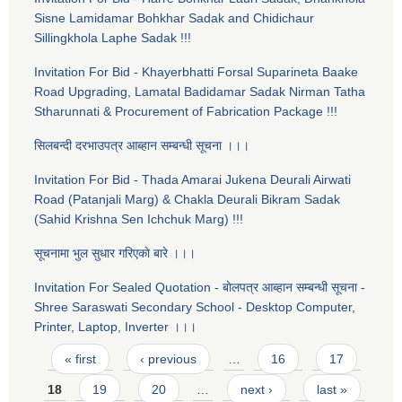
Sisne Lamidamar Bohkhar Sadak and Chidichaur
Sillingkhola Laphe Sadak !!!
Invitation For Bid - Khayerbhatti Forsal Suparineta Baake
Road Upgrading, Lamatal Badidamar Sadak Nirman Tatha
Stharunnati & Procurement of Fabrication Package !!!
सिलबन्दी दरभाउपत्र आब्हान सम्बन्धी सूचना ।।।
Invitation For Bid - Thada Amarai Jukena Deurali Airwati
Road (Patanjali Marg) & Chakla Deurali Bikram Sadak
(Sahid Krishna Sen Ichchuk Marg) !!!
सूचनामा भुल सुधार गरिएकाे बारे ।।।
Invitation For Sealed Quotation - बाेलपत्र आब्हान सम्बन्धी सूचना -
Shree Saraswati Secondary School - Desktop Computer,
Printer, Laptop, Inverter ।।।
Pages
« first
‹ previous
…
16
17
18
19
20
…
next ›
last »