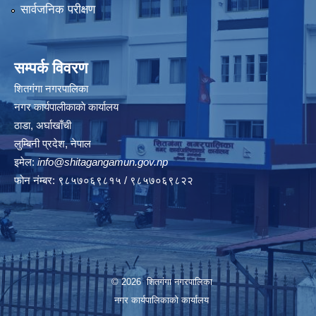
सार्वजनिक परीक्षण
सम्पर्क विवरण
शितगंगा नगरपालिका
नगर कार्यपालीकाकाे कार्यालय
ठाडा, अर्घाखाँची
लुम्बिनी प्रदेश, नेपाल
इमेल:
info@shitagangamun.gov.np
फोन नंम्बर: ९८५७०६९८१५ / ९८५७०६९८२२
© 2026 शितगंगा नगरपालिका
नगर कार्यपालिकाकाे कार्यालय