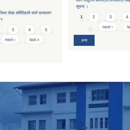
लागि विद्युतीय बोलपत्र/दरभाउपत्र आह्व
सूचना ।
लिका लेखा समितिहको कार्य सञ्चालन
Pages
1
2
3
4
८१
…
next ›
l
3
4
5
next ›
last »
अन्य