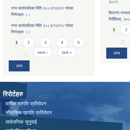
२०८१
नगर कार्यपालिका मिति २०८२/१२/२१ गतेका
शितगंगा नगरपा
निर्णयहरु ।।
निर्देशिका, २०
नगर कार्यपालिका मिति २०८२/१२/१० गतेका
Pages
1
2
निर्णयहरु ।।
Pages
…
1
2
3
4
5
…
next ›
last »
अन्य
अन्य
रिपोर्टहरु
वार्षिक प्रगति प्रतिवेदन
चौमासिक प्रगति प्रतिवेदन
सार्वजनिक सुनुवाई