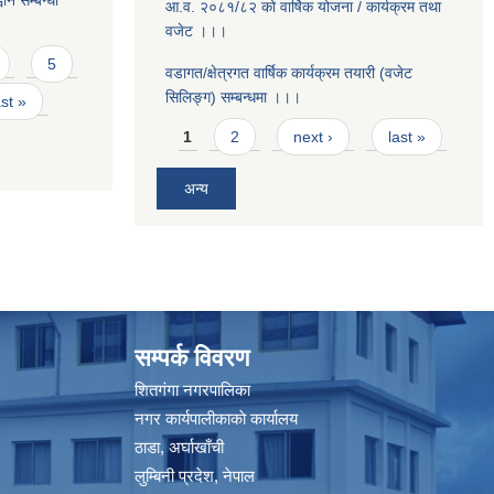
ान सम्बन्धी
आ.व. २०८१/८२ को वार्षिक योजना / कार्यक्रम तथा
वजेट ।।।
5
वडागत/क्षेत्रगत वार्षिक कार्यक्रम तयारी (वजेट
सिलिङ्ग) सम्बन्धमा ।।।
ast »
Pages
1
2
next ›
last »
अन्य
सम्पर्क विवरण
शितगंगा नगरपालिका
नगर कार्यपालीकाकाे कार्यालय
ठाडा, अर्घाखाँची
लुम्बिनी प्रदेश, नेपाल