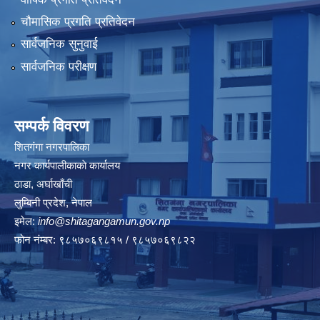
चौमासिक प्रगति प्रतिवेदन
सार्वजनिक सुनुवाई
सार्वजनिक परीक्षण
सम्पर्क विवरण
शितगंगा नगरपालिका
नगर कार्यपालीकाकाे कार्यालय
ठाडा, अर्घाखाँची
लुम्बिनी प्रदेश, नेपाल
इमेल:
info@shitagangamun.gov.np
फोन नंम्बर: ९८५७०६९८१५ / ९८५७०६९८२२