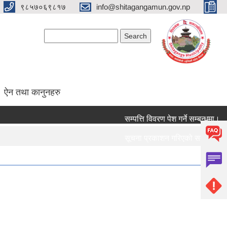
९८५७०६९८१७
info@shitagangamun.gov.np
Search form
Search
ऐन तथा कानुनहरु
सम्पत्ति विवरण पेश गर्ने सम्बन्धमा।
सूचना प्रकाशन गरिएको सम्बन्धमा ।।।
सामाजिक सुरक्षा भत्ता नविकरण सम्बन्ध