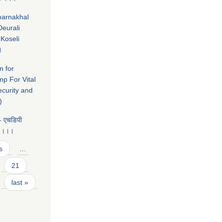
ubarnakhal
eurali
Koseli
।
n for
mp For Vital
ecurity and
)
 - एचडिपी
्य ।।।
s
…
21
last »