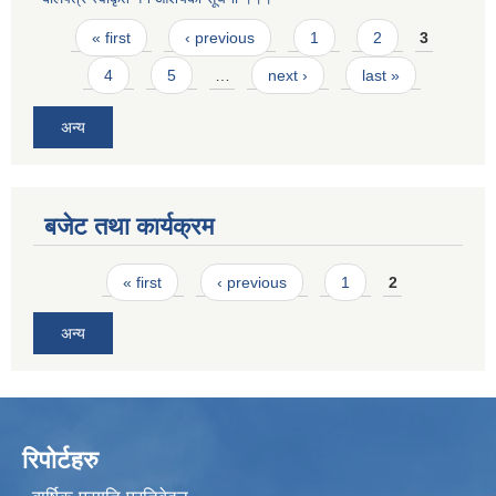
Pages
« first
‹ previous
1
2
3
4
5
…
next ›
last »
अन्य
बजेट तथा कार्यक्रम
Pages
« first
‹ previous
1
2
अन्य
रिपोर्टहरु