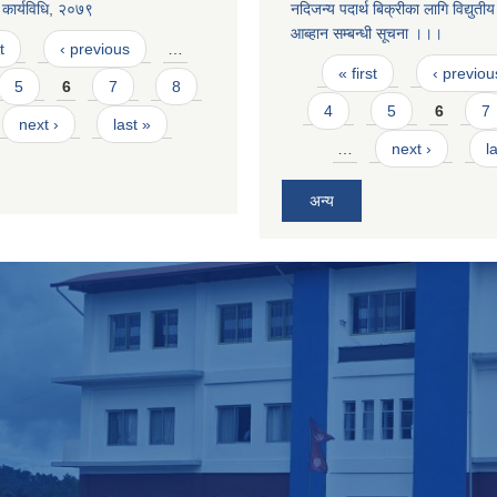
कार्यविधि, २०७९
नदिजन्य पदार्थ बिक्रीका लागि विद्युती
आब्हान सम्बन्धी सूचना ।।।
t
‹ previous
…
Pages
« first
‹ previou
5
6
7
8
4
5
6
7
next ›
last »
…
next ›
l
अन्य