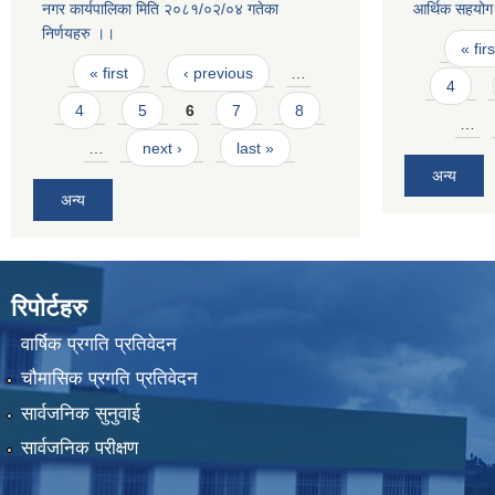
नगर कार्यपालिका मिति २०८१/०२/०४ गतेका
आर्थिक सहयोग 
निर्णयहरु ।।
Pages
« firs
Pages
« first
‹ previous
…
4
4
5
6
7
8
…
…
next ›
last »
अन्य
अन्य
रिपोर्टहरु
वार्षिक प्रगति प्रतिवेदन
चौमासिक प्रगति प्रतिवेदन
सार्वजनिक सुनुवाई
सार्वजनिक परीक्षण