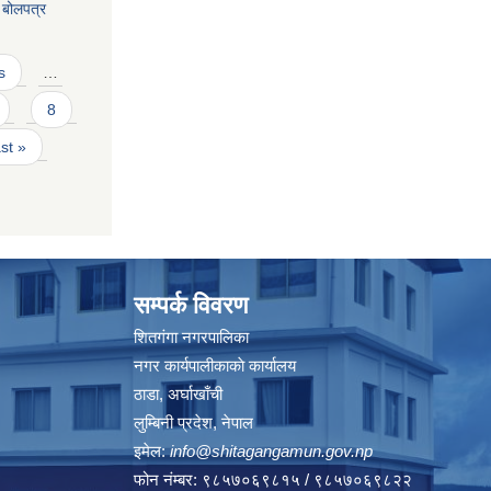
य बोलपत्र
s
…
8
ast »
सम्पर्क विवरण
शितगंगा नगरपालिका
नगर कार्यपालीकाकाे कार्यालय
ठाडा, अर्घाखाँची
लुम्बिनी प्रदेश, नेपाल
इमेल:
info@shitagangamun.gov.np
फोन नंम्बर: ९८५७०६९८१५ / ९८५७०६९८२२