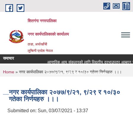
Skip to main content
शितगंगा नगरपालिका
नगर कार्यपालिकाकाे कार्यालय
ठाडा, अर्घाखाँची
लुम्बिनी प्रदेश नेपाल
समाचार
आन्तरिक आय संकलनको लागि विद्युतीय दरभाउपत्र आब्हान सम्
You are here
Home
» नगर कार्यपालिका २०७७/९/२१, ९/२९ र १०/३० गतेका निर्णयहरु ।।।
रिक्त पदमा स्थायी शिक्षक सरुवा सम्बन्धमा ।।।
रिक्त पदमा स्थायी शिक्षक सरुवा सम्बन्धमा ।।।
नगर कार्यपालिका २०७७/९/२१, ९/२९ र १०/३०
गतेका निर्णयहरु ।।।
Submitted on:
Sun, 03/07/2021 - 13:37