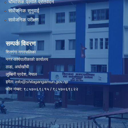
चौमासिक प्रगति प्रतिवेदन
सार्वजनिक सुनुवाई
सार्वजनिक परीक्षण
सम्पर्क विवरण
शितगंगा नगरपालिका
नगर कार्यपालीकाकाे कार्यालय
ठाडा, अर्घाखाँची
लुम्बिनी प्रदेश, नेपाल
इमेल:
info@shitagangamun.gov.np
फोन नंम्बर: ९८५७०६९८१५ / ९८५७०६९८२२