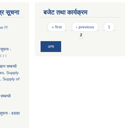
्र सूचना
बजेट तथा कार्यक्रम
Pages
« first
‹ previous
1
n !!!
2
अन्य
 सूचना -
द।।।
ान सम्बन्धी
es, Supply
, Supply of
म्बन्धी
सूचना - हडाहा