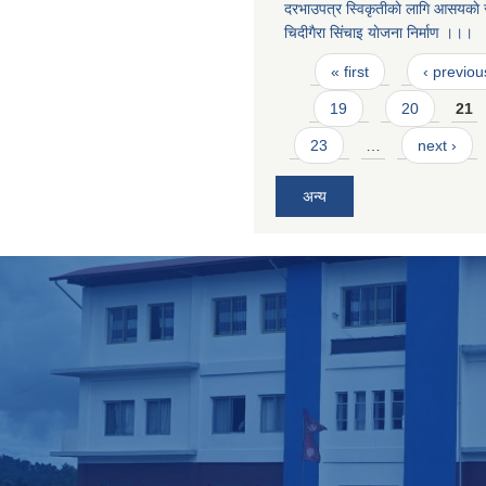
दरभाउपत्र स्विकृतीकाे लागि आसयकाे स
चिदीगैरा सिंचाइ याेजना निर्माण ।।।
Pages
« first
‹ previou
19
20
21
23
…
next ›
अन्य