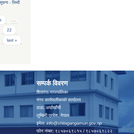
ूचना - लिब्दी
s
…
22
last »
सम्पर्क विवरण
शितगंगा नगरपालिका
नगर कार्यपालीकाकाे कार्यालय
ठाडा, अर्घाखाँची
लुम्बिनी प्रदेश, नेपाल
इमेल:
info@shitagangamun.gov.np
फोन नंम्बर: ९८५७०६९८१५ / ९८५७०६९८२२