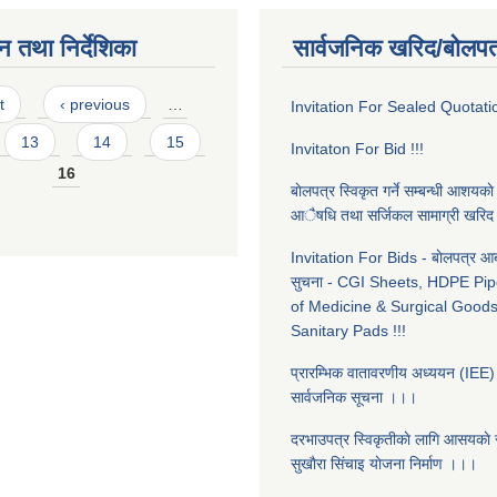
न तथा निर्देशिका
सार्वजनिक खरिद/बोलपत
t
‹ previous
…
Invitation For Sealed Quotatio
13
14
15
Invitaton For Bid !!!
16
बाेलपत्र स्विकृत गर्ने सम्बन्धी आशयकाे
आैषधि तथा सर्जिकल सामाग्री खरि
Invitation For Bids - बाेलपत्र आब्ह
सुचना - CGI Sheets, HDPE Pip
of Medicine & Surgical Goods
Sanitary Pads !!!
प्रारम्भिक वातावरणीय अध्ययन (IEE) स
सार्वजनिक सूचना ।।।
दरभाउपत्र स्विकृतीकाे लागि आसयकाे 
सुखाैरा सिंचाइ याेजना निर्माण ।।।