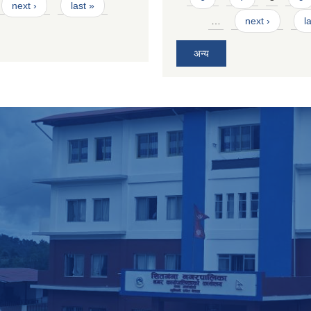
next ›
last »
…
next ›
l
अन्य