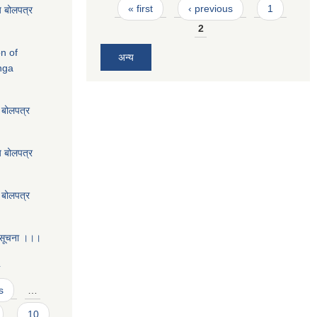
Pages
« first
‹ previous
1
य बोलपत्र
2
on of
अन्य
nga
य बोलपत्र
य बोलपत्र
य बोलपत्र
 सूचना ।।।
4
s
…
10