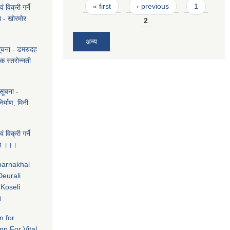
Pages
« first
‹ previous
1
 विक्री गर्ने
 - खाेरमाेर
2
अन्य
सूचना - डमरुदह
क स्तराेन्नती
सूचना -
िर्माण, मिनी
 विक्री गर्ने
चना ।।।
ubarnakhal
eurali
Koseli
।
n for
mp For Vital