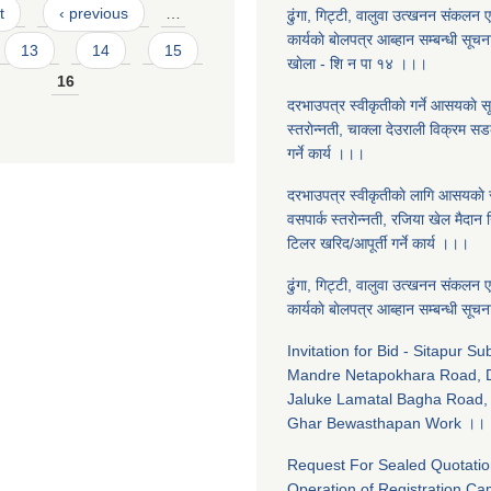
t
‹ previous
…
ढुंगा, गिट्टी, वालुवा उत्खनन संकलन एवं
कार्यकाे बाेलपत्र आब्हान सम्बन्धी सूचना
13
14
15
खाेला - शि‍ न पा १४ ।।।
16
दरभाउपत्र स्वीकृतीकाे गर्ने आसयकाे 
स्तराेन्नती, चाक्ला देउराली विक्रम सड
गर्ने कार्य ।।।
दरभाउपत्र स्वीकृतीकाे लागि आसयकाे 
वसपार्क स्तराेन्नती, रजिया खेल मैदान न
टिलर खरिद/आपूर्ती गर्ने कार्य ।।।
ढुंगा, गिट्टी, वालुवा उत्खनन संकलन एवं
कार्यकाे बाेलपत्र आब्हान सम्बन्धी सू
Invitation for Bid - Sitapur S
Mandre Netapokhara Road, D
Jaluke Lamatal Bagha Road, 
Ghar Bewasthapan Work ।।
Request For Sealed Quotatio
Operation of Registration Ca