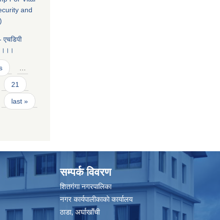
ecurity and
)
 - एचडिपी
्य ।।।
s
…
21
last »
सम्पर्क विवरण
शितगंगा नगरपालिका
नगर कार्यपालीकाकाे कार्यालय
ठाडा, अर्घाखाँची