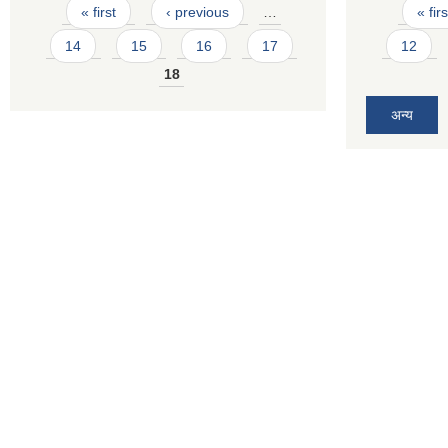
Pages
Pages
« first
‹ previous
…
« firs
14
15
16
17
12
18
अन्य