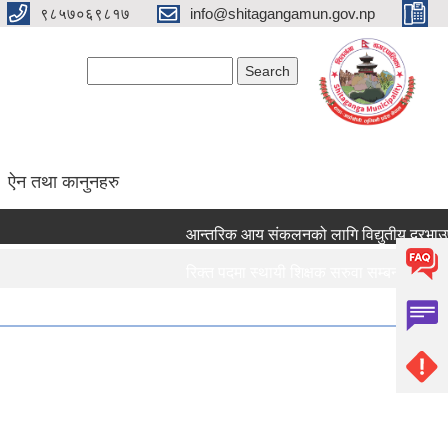
९८५७०६९८१७
info@shitagangamun.gov.np
Search form
Search
ऐन तथा कानुनहरु
आन्तरिक आय संकलनको लागि विद्युतीय दरभाउपत्र 
रिक्त पदमा स्थायी शिक्षक सरुवा सम्बन्धमा ।।।
रिक्त पदमा स्थायी शिक्षक सरुवा सम्बन्धमा ।।।