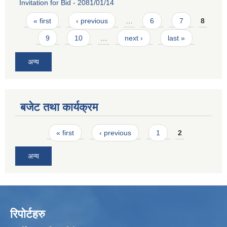
Invitation for Bid - 2081/01/14
Pages
« first
‹ previous
…
6
7
8
9
10
…
next ›
last »
अन्य
बजेट तथा कार्यक्रम
Pages
« first
‹ previous
1
2
अन्य
रिपोर्टहरु