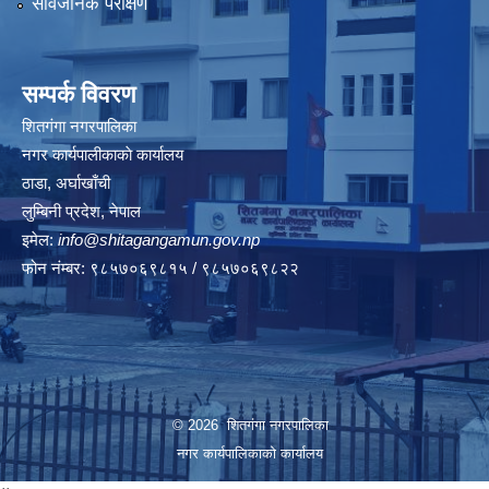
सार्वजनिक परीक्षण
सम्पर्क विवरण
शितगंगा नगरपालिका
नगर कार्यपालीकाकाे कार्यालय
ठाडा, अर्घाखाँची
लुम्बिनी प्रदेश, नेपाल
इमेल:
info@shitagangamun.gov.np
फोन नंम्बर: ९८५७०६९८१५ / ९८५७०६९८२२
© 2026 शितगंगा नगरपालिका
नगर कार्यपालिकाकाे कार्यालय