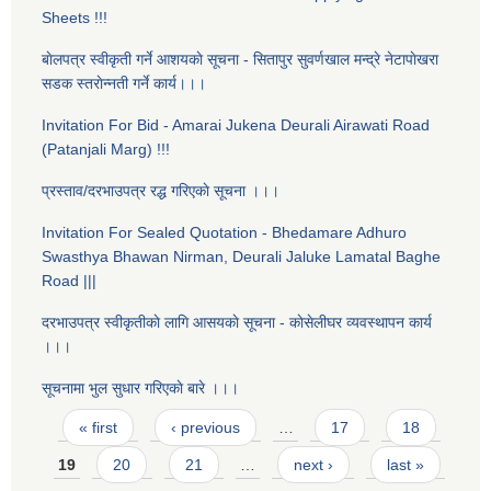
Sheets !!!
बाेलपत्र स्वीकृती गर्ने आशयकाे सूचना - सितापुर सुवर्णखाल मन्द्रे नेटापाेखरा
सडक स्तराेन्नती गर्ने कार्य।।।
Invitation For Bid - Amarai Jukena Deurali Airawati Road
(Patanjali Marg) !!!
प्रस्ताव/दरभाउपत्र रद्ध गरिएकाे सूचना ।।।
Invitation For Sealed Quotation - Bhedamare Adhuro
Swasthya Bhawan Nirman, Deurali Jaluke Lamatal Baghe
Road |||
दरभाउपत्र स्वीकृतीकाे लागि आसयकाे सूचना - काेसेलीघर व्यवस्थापन कार्य
।।।
सूचनामा भुल सुधार गरिएकाे बारे ।।।
Pages
« first
‹ previous
…
17
18
19
20
21
…
next ›
last »