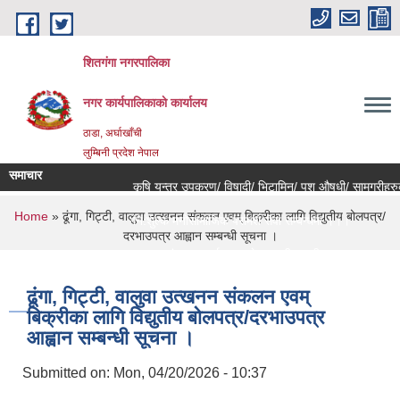
Skip to main content
शितगंगा नगरपालिका
नगर कार्यपालिकाकाे कार्यालय
ठाडा, अर्घाखाँची
लुम्बिनी प्रदेश नेपाल
समाचार
कृषि यन्त्र उपकरण/ विषादी/ भिटामिन/ पशु औषधी/ सामग्रीहरुको
You are here
Home
» ढूंगा, गिट्टी, वालुवा उत्खनन संकलन एवम् बिक्रीका लागि विद्युतीय बोलपत्र/
नि:शुल्क मनोसामाजिक परामर्श सेवा सम्बन्धमा ।।।
दरभाउपत्र आह्वान सम्बन्धी सूचना ।
राजश्व संकलन कार्य बन्द हुने सम्बन्धी जरुरी सूचना ।।।
ढूंगा, गिट्टी, वालुवा उत्खनन संकलन एवम्
बिक्रीका लागि विद्युतीय बोलपत्र/दरभाउपत्र
आह्वान सम्बन्धी सूचना ।
Submitted on:
Mon, 04/20/2026 - 10:37