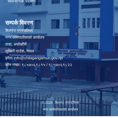
सार्वजनिक परीक्षण
सम्पर्क विवरण
शितगंगा नगरपालिका
नगर कार्यपालीकाकाे कार्यालय
ठाडा, अर्घाखाँची
लुम्बिनी प्रदेश, नेपाल
इमेल:
info@shitagangamun.gov.np
फोन नंम्बर: ९८५७०६९८१५ / ९८५७०६९८२२
© 2026 शितगंगा नगरपालिका
नगर कार्यपालिकाकाे कार्यालय