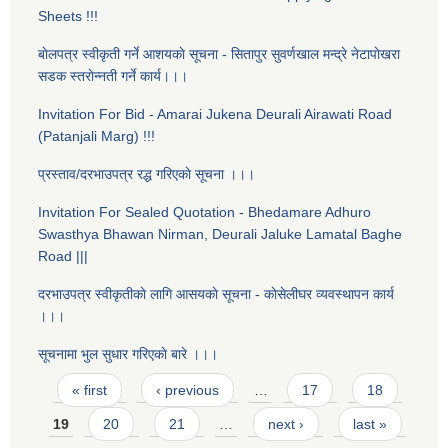
Sheets !!!
बाेलपत्र स्वीकृती गर्ने आशयकाे सूचना - सितापुर सुवर्णखाल मन्द्रे नेटापाेखरा
सडक स्तराेन्नती गर्ने कार्य।।।
Invitation For Bid - Amarai Jukena Deurali Airawati Road
(Patanjali Marg) !!!
प्रस्ताव/दरभाउपत्र रद्ध गरिएकाे सूचना ।।।
Invitation For Sealed Quotation - Bhedamare Adhuro
Swasthya Bhawan Nirman, Deurali Jaluke Lamatal Baghe
Road |||
दरभाउपत्र स्वीकृतीकाे लागि आसयकाे सूचना - काेसेलीघर व्यवस्थापन कार्य
।।।
सूचनामा भुल सुधार गरिएकाे बारे ।।।
Pages
« first
‹ previous
…
17
18
19
20
21
…
next ›
last »