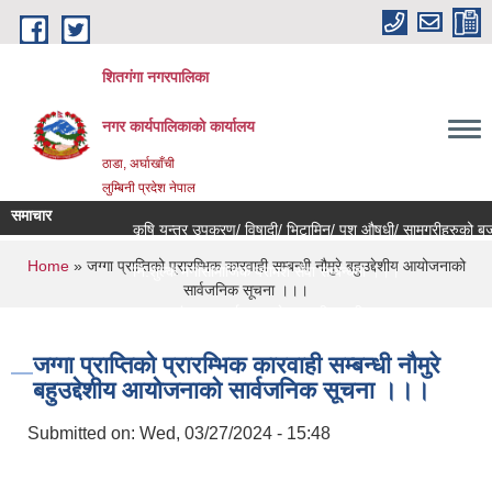
Skip to main content
शितगंगा नगरपालिका
नगर कार्यपालिकाकाे कार्यालय
ठाडा, अर्घाखाँची
लुम्बिनी प्रदेश नेपाल
समाचार
कृषि यन्त्र उपकरण/ विषादी/ भिटामिन/ पशु औषधी/ सामग्रीहरुको बजार
You are here
Home
» जग्गा प्राप्तिको प्रारम्भिक कारवाही सम्बन्धी नौमुरे बहुउद्देशीय आयोजनाको
नि:शुल्क मनोसामाजिक परामर्श सेवा सम्बन्धमा ।।।
सार्वजनिक सूचना ।।।
राजश्व संकलन कार्य बन्द हुने सम्बन्धी जरुरी सूचना ।।।
जग्गा प्राप्तिको प्रारम्भिक कारवाही सम्बन्धी नौमुरे
बहुउद्देशीय आयोजनाको सार्वजनिक सूचना ।।।
Submitted on:
Wed, 03/27/2024 - 15:48