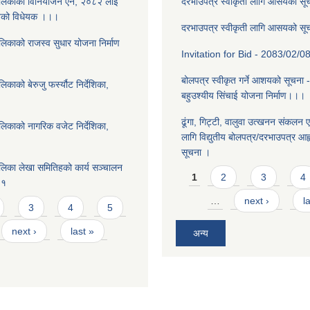
ालिकाको विनियोजन ऐन, २०८२ लाई
दरभाउपत्र स्वीकृती लागि आसयको स
नेको विधेयक ।।।
दरभाउपत्र स्वीकृती लागि आसयको स
लिकाको राजस्व सुधार योजना निर्माण
Invitation for Bid - 2083/02/0
बोलपत्र स्वीकृत गर्ने आशयको सूचना 
काको बेरुजु फर्स्यौट निर्देशिका,
बहुउश्यीय सिंचाई योजना निर्माण।।।
ढूंगा, गिट्टी, वालुवा उत्खनन संकलन ए
लिकाको नागरिक वजेट निर्देशिका,
लागि विद्युतीय बोलपत्र/दरभाउपत्र आह्व
सूचना ।
लिका लेखा समितिहको कार्य सञ्चालन
Pages
1
2
3
4
८१
…
next ›
l
3
4
5
next ›
last »
अन्य