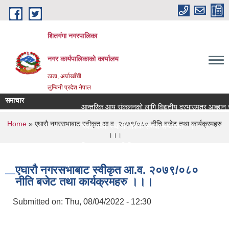
Skip to main content
शितगंगा नगरपालिका
नगर कार्यपालिकाकाे कार्यालय
ठाडा, अर्घाखाँची
लुम्बिनी प्रदेश नेपाल
समाचार
आन्तरिक आय संकलनको लागि विद्युतीय दरभाउपत्र आब्हान सम्
You are here
Home
» एघाराै नगरसभाबाट स्वीकृत आ‍.व. २०७९/०८० नीति बजेट तथा कार्यक्रमहरु
रिक्त पदमा स्थायी शिक्षक सरुवा सम्बन्धमा ।।।
।।।
रिक्त पदमा स्थायी शिक्षक सरुवा सम्बन्धमा ।।।
एघाराै नगरसभाबाट स्वीकृत आ‍.व. २०७९/०८०
नीति बजेट तथा कार्यक्रमहरु ।।।
Submitted on:
Thu, 08/04/2022 - 12:30