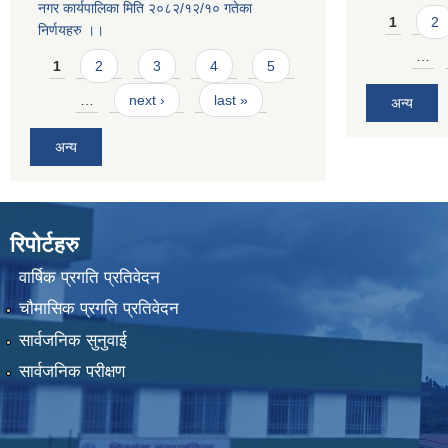
नगर कार्यपालिका मिति २०८२/१२/१० गतेका
Pages
1
2
निर्णयहरु ।।
Pages
…
1
2
3
4
5
…
next ›
last »
अन्य
अन्य
रिपोर्टहरु
वार्षिक प्रगति प्रतिवेदन
चौमासिक प्रगति प्रतिवेदन
सार्वजनिक सुनुवाई
सार्वजनिक परीक्षण