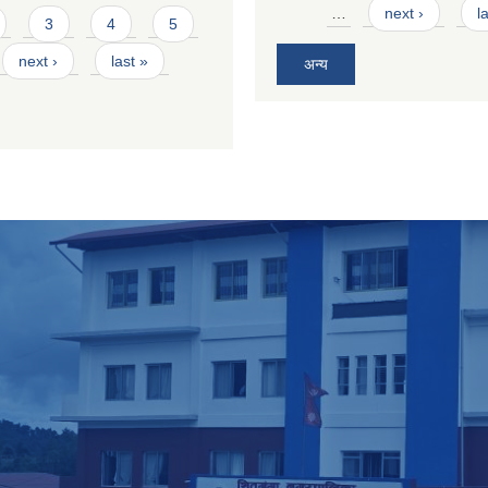
…
next ›
l
3
4
5
next ›
last »
अन्य