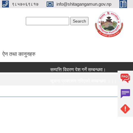
९८५७०६९८१७
info@shitagangamun.gov.np
Search form
Search
ऐन तथा कानुनहरु
सम्पत्ति विवरण पेश गर्ने सम्बन्धमा।
सूचना प्रकाशन गरिएको सम्बन्धमा ।।।
सामाजिक सुरक्षा भत्ता नविकरण सम्बन्धी सूचना ।।।