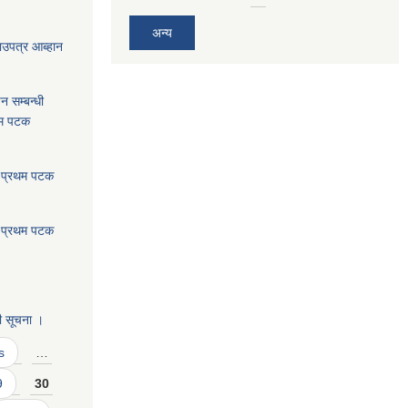
अन्य
भाउपत्र आब्हान
न सम्बन्धी
थम पटक
: प्रथम पटक
: प्रथम पटक
।
ी सूचना ।
s
…
9
30