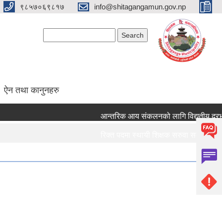
९८५७०६९८१७
info@shitagangamun.gov.np
Search form
Search
ऐन तथा कानुनहरु
आन्तरिक आय संकलनको लागि विद्युतीय दरभाउपत
रिक्त पदमा स्थायी शिक्षक सरुवा सम्बन्धमा ।।
रिक्त पदमा स्थायी शिक्षक सरुवा सम्बन्धमा ।।