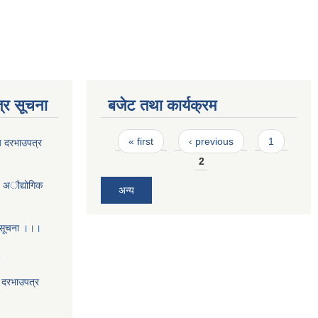
्र सूचना
बजेट तथा कार्यक्रम
Pages
« first
‹ previous
1
य दरभाउपत्र
2
- अौद्योगिक
अन्य
 सूचना ।।।
5
य दरभाउपत्र