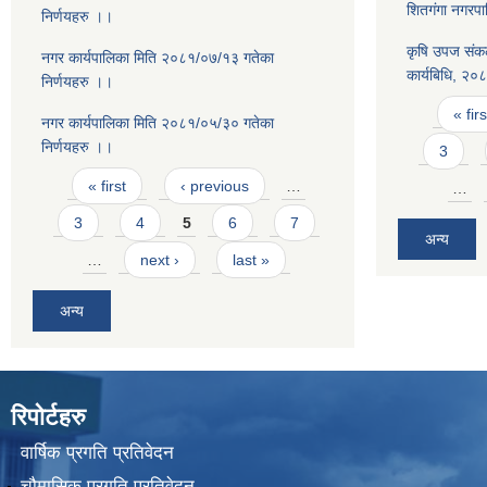
शितगंगा नगरप
निर्णयहरु ।।
कृषि उपज संकल
नगर कार्यपालिका मिति २०८१/०७/१३ गतेका
कार्यबिधि, २०
निर्णयहरु ।।
Pages
« firs
नगर कार्यपालिका मिति २०८१/०५/३० गतेका
निर्णयहरु ।।
3
Pages
« first
‹ previous
…
…
3
4
5
6
7
अन्य
…
next ›
last »
अन्य
रिपोर्टहरु
वार्षिक प्रगति प्रतिवेदन
चौमासिक प्रगति प्रतिवेदन