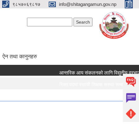
९८५७०६९८१७
info@shitagangamun.gov.np
Search form
Search
ऐन तथा कानुनहरु
आन्तरिक आय संकलनको लागि विद्युतीय दरभाउपत्
रिक्त पदमा स्थायी शिक्षक सरुवा सम्बन्धमा ।।।
रिक्त पदमा स्थायी शिक्षक सरुवा सम्बन्धमा ।।।