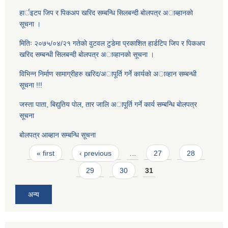
हार्इटप जिप र पिकअप खरिद सम्बन्धि सिलबन्दी बाेलपत्र अाब्हानकाे
सूचना ।
मितिः २०७५/०४/२१ गतेकाे वुटवल टुडेमा प्रकाशित हार्डटिप जिप र पिकअप
खरिद सम्बन्धी सिलबन्दी बाेलपत्र अाव्हानकाे सूचना ।
विभिन्न निर्माण सामाग्रीहरु खरिद/अापूर्ति गर्ने कार्यकाे अाव्हान सम्बन्धी
सूचना !!!
जस्ता पाता, बिद्युतिय पाेल, तार जालि अापूर्ति गर्ने कार्य सम्बन्धि बाेलपत्र
सूचना
बोलपत्र आब्हान सम्बन्धि सूचना
Pages
« first
‹ previous
…
27
28
29
30
31
अन्य