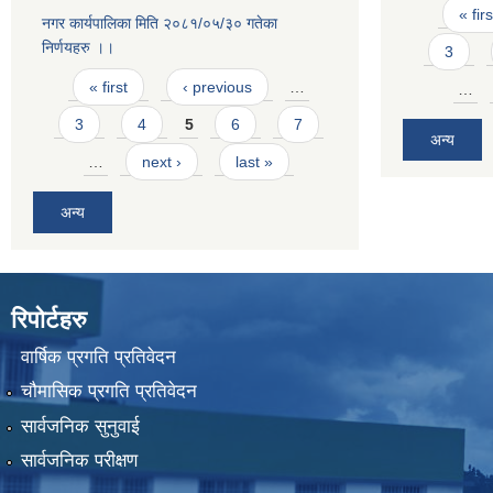
Pages
« firs
नगर कार्यपालिका मिति २०८१/०५/३० गतेका
निर्णयहरु ।।
3
Pages
« first
‹ previous
…
…
3
4
5
6
7
अन्य
…
next ›
last »
अन्य
रिपोर्टहरु
वार्षिक प्रगति प्रतिवेदन
चौमासिक प्रगति प्रतिवेदन
सार्वजनिक सुनुवाई
सार्वजनिक परीक्षण