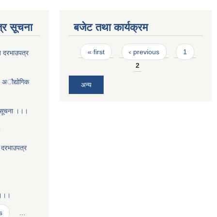
्र सूचना
बजेट तथा कार्यक्रम
Pages
« first
‹ previous
1
य दरभाउपत्र
2
- अौद्योगिक
अन्य
 सूचना ।।।
5
य दरभाउपत्र
 ।।।
s
…