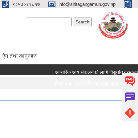
९८५७०६९८१७
info@shitagangamun.gov.np
Search form
Search
ऐन तथा कानुनहरु
आन्तरिक आय संकलनको लागि विद्युतीय दरभाउपत्र 
रिक्त पदमा स्थायी शिक्षक सरुवा सम्बन्धमा ।।।
रिक्त पदमा स्थायी शिक्षक सरुवा सम्बन्धमा ।।।