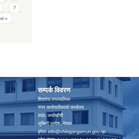
7
ast »
सम्पर्क विवरण
शितगंगा नगरपालिका
नगर कार्यपालीकाकाे कार्यालय
ठाडा, अर्घाखाँची
लुम्बिनी प्रदेश, नेपाल
इमेल:
info@shitagangamun.gov.np