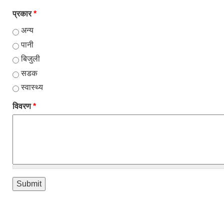
प्रकार
*
अन्य
पानी
बिजुली
सडक
स्वास्थ्य
विवरण
*