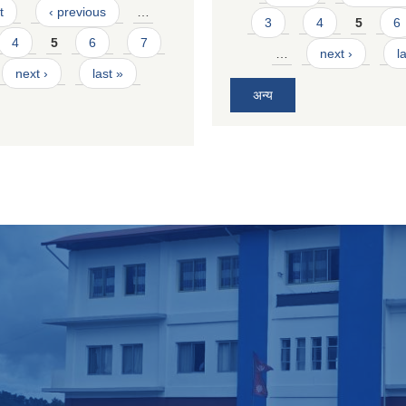
t
‹ previous
…
3
4
5
6
4
5
6
7
…
next ›
l
next ›
last »
अन्य