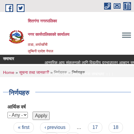
Skip to main content
शितगंगा नगरपालिका
नगर कार्यपालिकाकाे कार्यालय
ठाडा, अर्घाखाँची
लुम्बिनी प्रदेश नेपाल
समाचार
आन्तरिक आय संकलनको लागि विद्युतीय दरभाउपत्र आब्हान सम्ब
You are here
Home
»
सूचना तथा जानकारी
»
निर्णयहरु
» निर्णयहरु
रिक्त पदमा स्थायी शिक्षक सरुवा सम्बन्धमा ।।।
रिक्त पदमा स्थायी शिक्षक सरुवा सम्बन्धमा ।।।
निर्णयहरु
आर्थिक वर्ष
Pages
« first
‹ previous
…
17
18