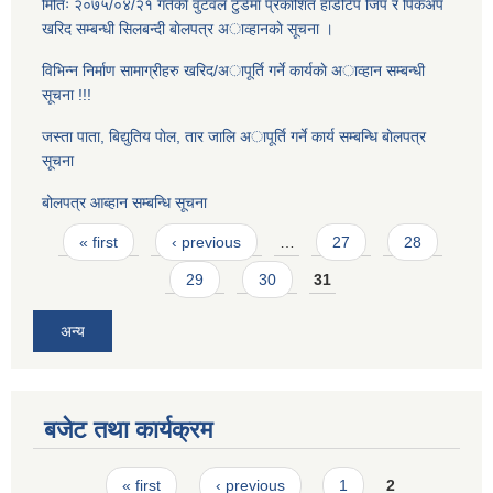
मितिः २०७५/०४/२१ गतेकाे वुटवल टुडेमा प्रकाशित हार्डटिप जिप र पिकअप
खरिद सम्बन्धी सिलबन्दी बाेलपत्र अाव्हानकाे सूचना ।
विभिन्न निर्माण सामाग्रीहरु खरिद/अापूर्ति गर्ने कार्यकाे अाव्हान सम्बन्धी
सूचना !!!
जस्ता पाता, बिद्युतिय पाेल, तार जालि अापूर्ति गर्ने कार्य सम्बन्धि बाेलपत्र
सूचना
बोलपत्र आब्हान सम्बन्धि सूचना
Pages
« first
‹ previous
…
27
28
29
30
31
अन्य
बजेट तथा कार्यक्रम
Pages
« first
‹ previous
1
2