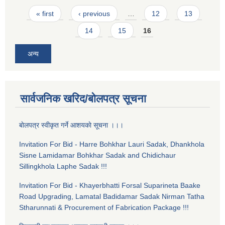
Pages
« first
‹ previous
…
12
13
14
15
16
अन्य
सार्वजनिक खरिद/बोलपत्र सूचना
बाेलपत्र स्वीकृत गर्ने आशयकाे सूचना ।।।
Invitation For Bid - Harre Bohkhar Lauri Sadak, Dhankhola
Sisne Lamidamar Bohkhar Sadak and Chidichaur
Sillingkhola Laphe Sadak !!!
Invitation For Bid - Khayerbhatti Forsal Suparineta Baake
Road Upgrading, Lamatal Badidamar Sadak Nirman Tatha
Stharunnati & Procurement of Fabrication Package !!!