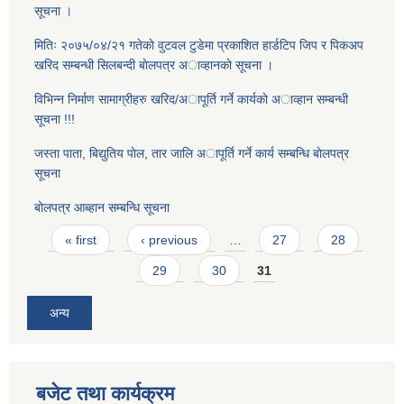
सूचना ।
मितिः २०७५/०४/२१ गतेकाे वुटवल टुडेमा प्रकाशित हार्डटिप जिप र पिकअप
खरिद सम्बन्धी सिलबन्दी बाेलपत्र अाव्हानकाे सूचना ।
विभिन्न निर्माण सामाग्रीहरु खरिद/अापूर्ति गर्ने कार्यकाे अाव्हान सम्बन्धी
सूचना !!!
जस्ता पाता, बिद्युतिय पाेल, तार जालि अापूर्ति गर्ने कार्य सम्बन्धि बाेलपत्र
सूचना
बोलपत्र आब्हान सम्बन्धि सूचना
Pages
« first
‹ previous
…
27
28
29
30
31
अन्य
बजेट तथा कार्यक्रम