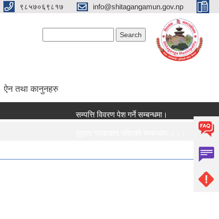
९८५७०६९८१७
info@shitagangamun.gov.np
Search form
Search
ऐन तथा कानुनहरु
सम्पत्ति विवरण पेश गर्ने सम्बन्धमा।
क
सूचना प्रकाशन गरिएको सम्बन्धमा ।।।
न
सामाजिक सुरक्षा भत्ता नविकरण सम्बन्धी सूचना ।।।
र