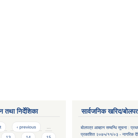
न तथा निर्देशिका
सार्वजनिक खरिद/बोलपत
t
‹ previous
…
बाेलपत्र आब्हान सम्बन्धि सूचना : प्
प्रकाशित २०७५/११/०३ - नागरिक दै
13
14
15