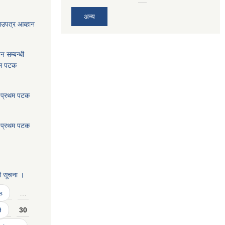
अन्य
भाउपत्र आब्हान
न सम्बन्धी
थम पटक
: प्रथम पटक
: प्रथम पटक
।
ी सूचना ।
s
…
9
30