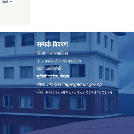
last »
सम्पर्क विवरण
शितगंगा नगरपालिका
नगर कार्यपालीकाकाे कार्यालय
ठाडा, अर्घाखाँची
लुम्बिनी प्रदेश, नेपाल
इमेल:
info@shitagangamun.gov.np
फोन नंम्बर: ९८५७०६९८१५ / ९८५७०६९८२२