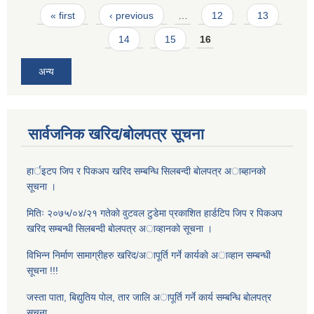
Pages
« first
‹ previous
…
12
13
14
15
16
अन्य
सार्वजनिक खरिद/बोलपत्र सूचना
हार्इटप जिप र पिकअप खरिद सम्बन्धि सिलबन्दी बाेलपत्र अाब्हानकाे
सूचना ।
मितिः २०७५/०४/२१ गतेकाे वुटवल टुडेमा प्रकाशित हार्डटिप जिप र पिकअप
खरिद सम्बन्धी सिलबन्दी बाेलपत्र अाव्हानकाे सूचना ।
विभिन्न निर्माण सामाग्रीहरु खरिद/अापूर्ति गर्ने कार्यकाे अाव्हान सम्बन्धी
सूचना !!!
जस्ता पाता, बिद्युतिय पाेल, तार जालि अापूर्ति गर्ने कार्य सम्बन्धि बाेलपत्र
सूचना