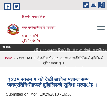
Skip to main content
शितगंगा नगरपालिका
नगर कार्यपालिकाकाे कार्यालय
ठाडा, अर्घाखाँची
लुम्बिनी प्रदेश नेपाल
समाचार
न्धमा।
कृषि यन्त्र उपकरण/ विषादी/ भिटामिन/ पशु औषधी/ सामग्रीहरुको 
You are here
Home
» २०७५ साउन १ गते देखी अशाेज मशान्त सम्म जनप्रतिनिधीहरूले बुझिलिएको
बन्धमा ।।।
नि:शुल्क मनोसामाजिक परामर्श सेवा सम्बन्धमा ।।।
सुविधा भरपार्इ ।
रण सम्बन्धी सूचना ।।।
राजश्व संकलन कार्य बन्द हुने सम्बन्धी जरुरी सूचना ।।।
२०७५ साउन १ गते देखी अशाेज मशान्त सम्म
जनप्रतिनिधीहरूले बुझिलिएको सुविधा भरपार्इ ।
Submitted on:
Mon, 10/29/2018 - 16:38