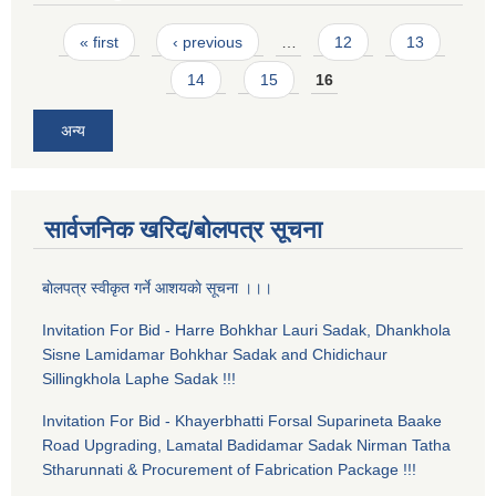
Pages
« first
‹ previous
…
12
13
14
15
16
अन्य
सार्वजनिक खरिद/बोलपत्र सूचना
बाेलपत्र स्वीकृत गर्ने आशयकाे सूचना ।।।
Invitation For Bid - Harre Bohkhar Lauri Sadak, Dhankhola
Sisne Lamidamar Bohkhar Sadak and Chidichaur
Sillingkhola Laphe Sadak !!!
Invitation For Bid - Khayerbhatti Forsal Suparineta Baake
Road Upgrading, Lamatal Badidamar Sadak Nirman Tatha
Stharunnati & Procurement of Fabrication Package !!!