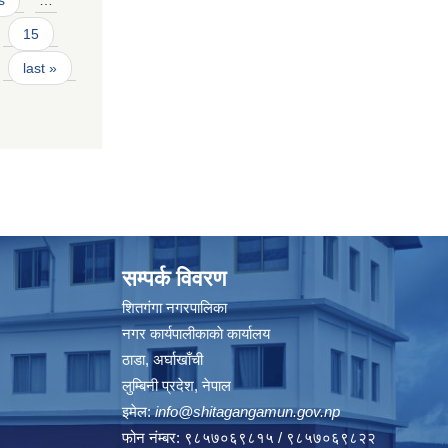
s
…
15
last »
सम्पर्क विवरण
शितगंगा नगरपालिका
नगर कार्यपालीकाकाे कार्यालय
ठाडा, अर्घाखाँची
लुम्बिनी प्रदेश, नेपाल
इमेल:
info@shitagangamun.gov.np
फोन नंम्बर: ९८५७०६९८१५ / ९८५७०६९८२२