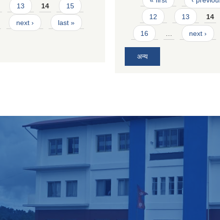
« first
‹ previou
13
14
15
12
13
14
next ›
last »
16
…
next ›
अन्य