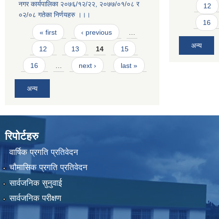
नगर कार्यपालिका २०७६/१२/२२, २०७७/०१/०८ र
12
०२/०८ गतेका निर्णयहरु ।।।
16
Pages
« first
‹ previous
…
अन्य
12
13
14
15
16
…
next ›
last »
अन्य
रिपोर्टहरु
वार्षिक प्रगति प्रतिवेदन
चौमासिक प्रगति प्रतिवेदन
सार्वजनिक सुनुवाई
सार्वजनिक परीक्षण