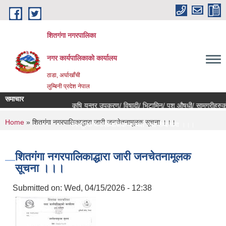
Skip to main content
शितगंगा नगरपालिका
नगर कार्यपालिकाकाे कार्यालय
ठाडा, अर्घाखाँची
लुम्बिनी प्रदेश नेपाल
समाचार
बन्धमा।
कृषि यन्त्र उपकरण/ विषादी/ भिटामिन/ पशु औषधी/ सामग्रीहरुको
You are here
Home
» शितगंगा नगरपालिकाद्धारा जारी जनचेतनामूलक सूचना ।।।
्बन्धमा ।।।
नि:शुल्क मनोसामाजिक परामर्श सेवा सम्बन्धमा ।।।
करण सम्बन्धी सूचना ।।।
राजश्व संकलन कार्य बन्द हुने सम्बन्धी जरुरी सूचना ।।।
शितगंगा नगरपालिकाद्धारा जारी जनचेतनामूलक
सूचना ।।।
Submitted on:
Wed, 04/15/2026 - 12:38