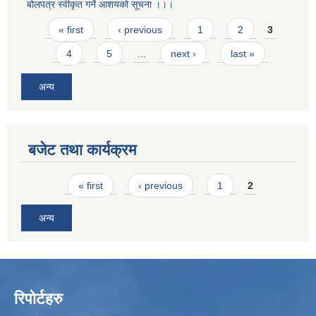
बोलपत्र स्वीकृत गर्ने आशयको सूचना ।।।
Pages
« first
‹ previous
1
2
3
4
5
…
next ›
last »
अन्य
बजेट तथा कार्यक्रम
Pages
« first
‹ previous
1
2
अन्य
रिपोर्टहरु