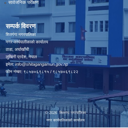
सार्वजनिक परीक्षण
सम्पर्क विवरण
शितगंगा नगरपालिका
नगर कार्यपालीकाकाे कार्यालय
ठाडा, अर्घाखाँची
लुम्बिनी प्रदेश, नेपाल
इमेल:
info@shitagangamun.gov.np
फोन नंम्बर: ९८५७०६९८१५ / ९८५७०६९८२२
© 2026 शितगंगा नगरपालिका
नगर कार्यपालिकाकाे कार्यालय