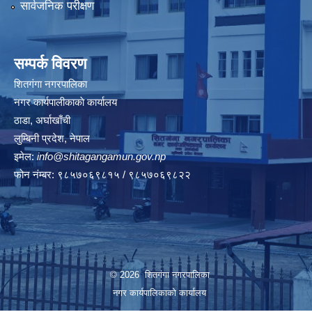
सार्वजनिक परीक्षण
सम्पर्क विवरण
शितगंगा नगरपालिका
नगर कार्यपालीकाकाे कार्यालय
ठाडा, अर्घाखाँची
लुम्बिनी प्रदेश, नेपाल
इमेल:
info@shitagangamun.gov.np
फोन नंम्बर: ९८५७०६९८१५ / ९८५७०६९८२२
© 2026 शितगंगा नगरपालिका
नगर कार्यपालिकाकाे कार्यालय