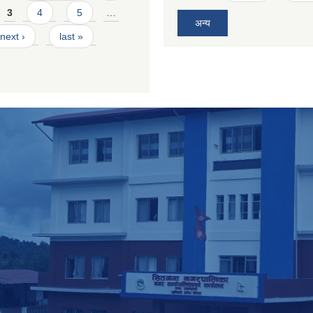
3
4
5
…
अन्य
next ›
last »