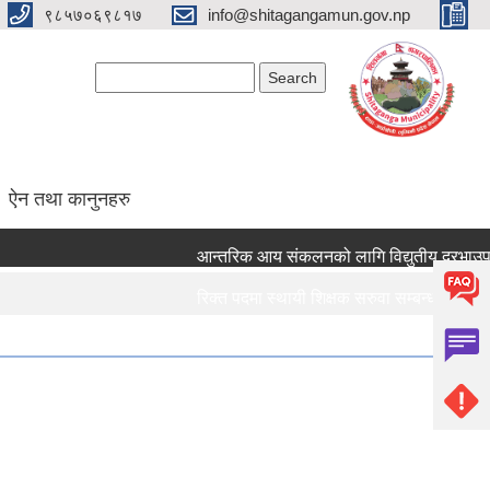
९८५७०६९८१७
info@shitagangamun.gov.np
Search form
Search
ऐन तथा कानुनहरु
आन्तरिक आय संकलनको लागि विद्युतीय दरभाउपत्र 
रिक्त पदमा स्थायी शिक्षक सरुवा सम्बन्धमा ।।।
रिक्त पदमा स्थायी शिक्षक सरुवा सम्बन्धमा ।।।