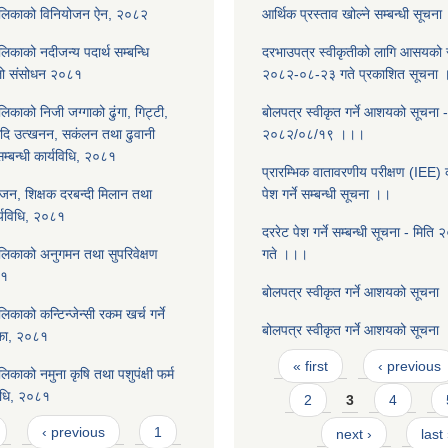
ालिकाको विनियोजन ऐन, २०८२
आर्थिक प्रस्ताव खोल्ने सम्बन्धी सूचन
िकाको नदीजन्य पदार्थ सम्बन्धि
दरभाउपत्र स्वीकृतीको लागि आसयको स
िलो संसोधन २०८१
२०८२-०८-२३ गते प्रकाशित सूचना
िकाको निजी जग्गाको ढुंगा, गिट्टी,
बोलपत्र स्वीकृत गर्ने आशयको सूचना -
आदि उत्खनन, सकंलन तथा ढुवानी
२०८२/०८/१९ ।।।
 सम्बन्धी कार्यविधि, २०८१
प्रारम्भिक वातावरणीय परीक्षण (IEE) क
ोजन, शिक्षक दरबन्दी मिलान तथा
पेश गर्ने सम्बन्धी सूचना ।।
र्यविधि, २०८१
दररेट पेश गर्ने सम्बन्धी सूचना - मित
लिकाको अनुगमन तथा सुपरिवेक्षण
गते ।।।
८१
बोलपत्र स्वीकृत गर्ने आशयको सूचना
िकाको कन्टिन्जेन्सी रकम खर्च गर्ने
बोलपत्र स्वीकृत गर्ने आशयको सूचना
शिका, २०८१
Pages
« first
‹ previous
िकाको नमुना कृषि तथा पशुपंक्षी फर्म
िधि, २०८१
2
3
4
‹ previous
1
next ›
last