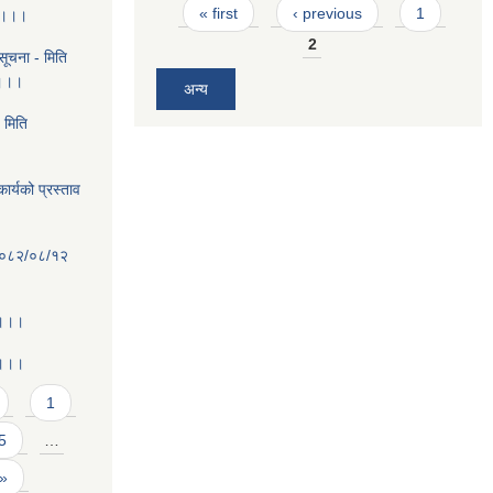
Pages
« first
‹ previous
1
ा ।।।
2
ूचना - मिति
 ।।।
अन्य
 मिति
ार्यको प्रस्ताव
ि २०८२/०८/१२
 ।।।
 ।।।
1
5
…
 »