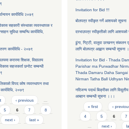
७९
Invitation for Bid !!!
्यान्वयन कार्यविधि २०७९
बोलपत्र स्वीकृत गर्ने आशयको सूचना
विकास सहकारी संस्थाका व्यवस्थापक र
त्साहन सुविधा सम्बन्धि कार्यविधि,
दरभाउपत्र स्वीकृतीको लागि आशयको
ढुंगा, गिट्टी, वालुवा उत्खनन् संकलन एव
ितरण कार्यविधि - २०७९
लागि बोलपत्र आह्वान सम्बन्धी सूचना ।
यालयमा करारमा शिक्षक, विद्यालय
Invitation for Bid - Thada D
लविकास सहजकर्ता छनोट सम्बन्धी
Parishar ma Purwadhar Nirm
७९
Thada Damaru Daha Sangai 
Nirman Tatha Ball Udhyan N
लिकाको विपद कोष व्यवस्थापन तथा
कार्यविधि, २०७९
नदिजन्य पदार्थ बिक्रीका लागि विद्युती
आब्हान सम्बन्धी सूचना ।।।
t
‹ previous
…
Pages
« first
‹ previou
5
6
7
8
4
5
6
7
next ›
last »
…
next ›
l