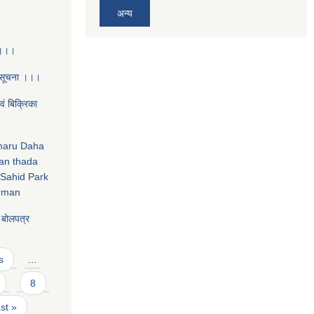
अन्य
 ।।।
 सूचना ।।।
‌ं बिक्रिका
amaru Daha
an thada
Sahid Park
irman
य बोलपत्र
s
…
8
ast »