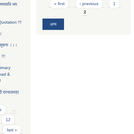
Pages
« first
‹ previous
1
ो समयावधि थप
2
uotation !!!
अन्य
।।
 सूचना ।।।
!!!
rimary
oad &
!
ी दरभाउपत्र
s
…
12
last »