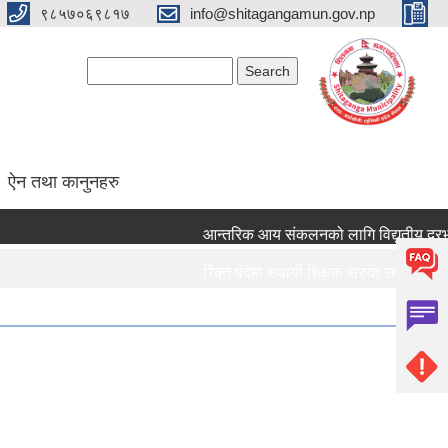
९८५७०६९८१७
info@shitagangamun.gov.np
Search form
Search
ऐन तथा कानुनहरु
आन्तरिक आय संकलनको लागि विद्युतीय दरभाउपत
रिक्त पदमा स्थायी शिक्षक सरुवा सम्बन्धमा ।।।
रिक्त पदमा स्थायी शिक्षक सरुवा सम्बन्धमा ।।।