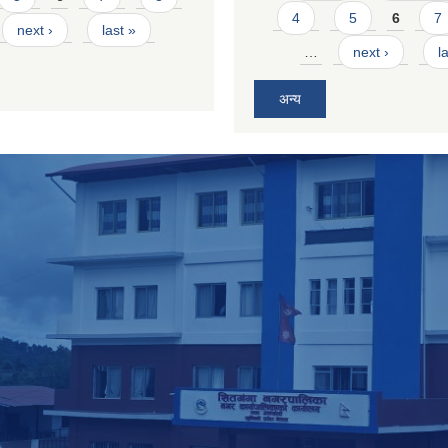
4
5
6
7
next ›
last »
…
next ›
l
अन्य