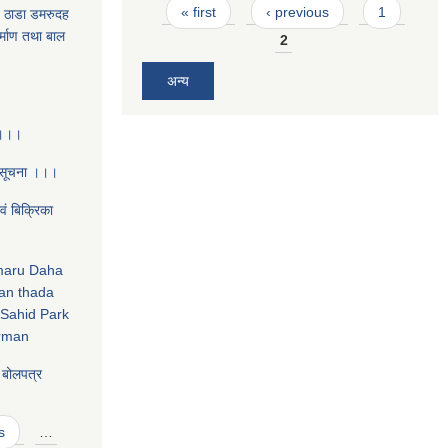
Pages
« first
‹ previous
1
- ठाडा डमरुदह
िर्माण तथा बाल
2
अन्य
 ।।।
 सूचना ।।।
‌ं बिक्रिका
amaru Daha
an thada
Sahid Park
irman
य बोलपत्र
s
…