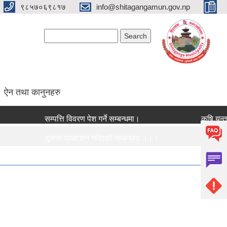
९८५७०६९८१७
info@shitagangamun.gov.np
Search form
Search
ऐन तथा कानुनहरु
सम्पत्ति विवरण पेश गर्ने सम्बन्धमा।
कृषि यन्त्र 
सूचना प्रकाशन गरिएको सम्बन्धमा ।।।
नि:शुल्क मनो
सामाजिक सुरक्षा भत्ता नविकरण सम्बन्धी सूचना ।।।
राजश्व संकलन