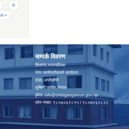
8
ast »
सम्पर्क विवरण
शितगंगा नगरपालिका
नगर कार्यपालीकाकाे कार्यालय
ठाडा, अर्घाखाँची
लुम्बिनी प्रदेश, नेपाल
इमेल:
info@shitagangamun.gov.np
फोन नंम्बर: ९८५७०६९८१५ / ९८५७०६९८२२