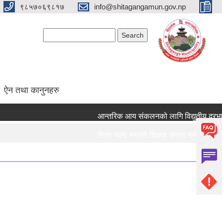
९८५७०६९८१७
info@shitagangamun.gov.np
Search form
Search
ऐन तथा कानुनहरु
आन्तरिक आय संकलनको लागि विद्युतीय दरभाउपत्
रिक्त पदमा स्थायी शिक्षक सरुवा सम्बन्धमा ।।।
रिक्त पदमा स्थायी शिक्षक सरुवा सम्बन्धमा ।।।