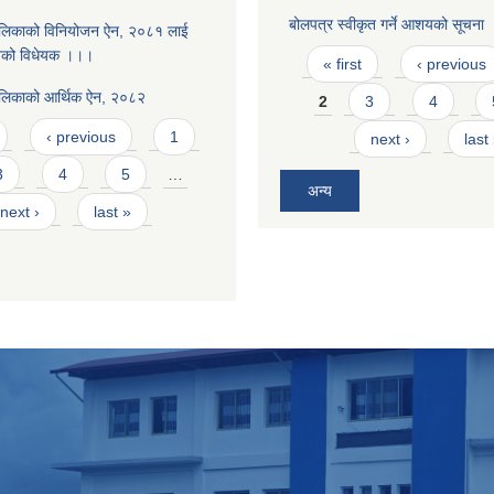
बोलपत्र स्वीकृत गर्ने आशयको सूचना
ालिकाको विनियोजन ऐन, २०८१ लाई
Pages
नेको विधेयक ।।।
« first
‹ previous
ालिकाको आर्थिक ऐन, २०८२
2
3
4
‹ previous
1
next ›
last
3
4
5
…
अन्य
next ›
last »