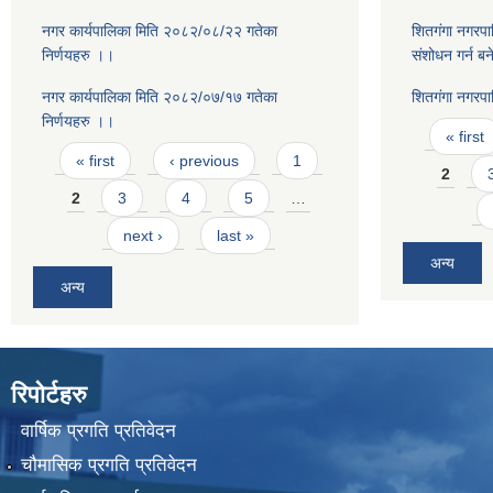
नगर कार्यपालिका मिति २०८२/०८/२२ गतेका
शितगंगा नगरप
निर्णयहरु ।।
संशोधन गर्न ब
नगर कार्यपालिका मिति २०८२/०७/१७ गतेका
शितगंगा नगरप
निर्णयहरु ।।
Pages
« first
Pages
« first
‹ previous
1
2
2
3
4
5
…
next ›
last »
अन्य
अन्य
रिपोर्टहरु
वार्षिक प्रगति प्रतिवेदन
चौमासिक प्रगति प्रतिवेदन