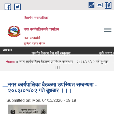
Skip to main content
शितगंगा नगरपालिका
नगर कार्यपालिकाकाे कार्यालय
ठाडा, अर्घाखाँची
लुम्बिनी प्रदेश नेपाल
समाचार
सम्पत्ति विवरण पेश गर्ने सम्बन्धमा।
कृषि यन्त्र उ
You are here
Home
» नगर कार्यपालिका वैठकमा उपस्थित सम्बन्धमा - २०८३/०१/०२ गते बुधबार
सूचना प्रकाशन गरिएको सम्बन्धमा ।।।
नि:शुल्क मनोस
।।।
सामाजिक सुरक्षा भत्ता नविकरण सम्बन्धी सूचना ।।।
राजश्व संकलन 
नगर कार्यपालिका वैठकमा उपस्थित सम्बन्धमा -
२०८३/०१/०२ गते बुधबार ।।।
Submitted on:
Mon, 04/13/2026 - 19:19