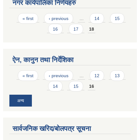
नगर कार्यपालिका निर्णयहरु
Pages
« first
‹ previous
…
14
15
16
17
18
ऐन, कानुन तथा निर्देशिका
Pages
« first
‹ previous
…
12
13
14
15
16
अन्य
सार्वजनिक खरिद/बोलपत्र सूचना