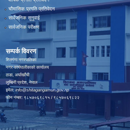
चौमासिक प्रगति प्रतिवेदन
सार्वजनिक सुनुवाई
सार्वजनिक परीक्षण
सम्पर्क विवरण
शितगंगा नगरपालिका
नगर कार्यपालीकाकाे कार्यालय
ठाडा, अर्घाखाँची
लुम्बिनी प्रदेश, नेपाल
इमेल:
info@shitagangamun.gov.np
फोन नंम्बर: ९८५७०६९८१५ / ९८५७०६९८२२