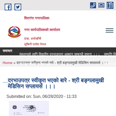
Skip to main content
शितगंगा नगरपालिका
नगर कार्यपालिकाकाे कार्यालय
ठाडा, अर्घाखाँची
लुम्बिनी प्रदेश नेपाल
समाचार
्तरिक आय संकलनको लागि विद्युतीय दरभाउपत्र आब्हान सम्बन्धी सूचना ।।।
सम्पत्ति विव
You are here
Home
» दरभाउपत्र स्वीकृत भएकाे बारे - श्री बङ्गलामुखी मेडिसिन सप्लायर्स ।।।
क्त पदमा स्थायी शिक्षक सरुवा सम्बन्धमा ।।।
सूचना प्रक
क्त पदमा स्थायी शिक्षक सरुवा सम्बन्धमा ।।।
सामाजिक सुर
दरभाउपत्र स्वीकृत भएकाे बारे - श्री बङ्गलामुखी
मेडिसिन सप्लायर्स ।।।
Submitted on:
Sun, 06/28/2020 - 11:33